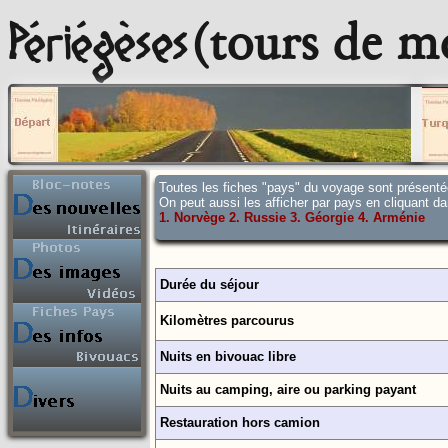
Périégèses
(tours de m
Cliqu
Toutes les fiches "pays" du voyage sont présentée
On peut aussi les afficher par pays en cliquant d
1. Norvège
2. Russie
3. Géorgie
4. Arménie
Au jour le jour
Durée du séjour
(bloc notes en cours)
Photos
Au fil du voyage
Kilomètres parcourus
Cartes interactives
Nuits en bivouac libre
Fiches pays
Videos
Tout le journal
Nuits au camping, aire ou parking payant
(bloc notes complet)
Restauration hors camion
Le projet