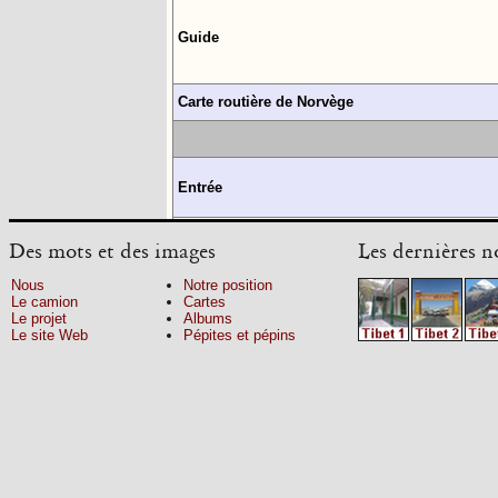
Bivouacs
Sons
Guide
L'itinéraire
Pépites et pépins
Carte routière de Norvège
Néant
Tout le reste
Entrée
Assurance du véhicule et taxes
Des mots et des images
Les dernières n
Nous
Notre position
Sortie
Le camion
Cartes
Le projet
Albums
Le site Web
Pépites et pépins
Langue
Monnaie
Coût de la vie
Téléphone