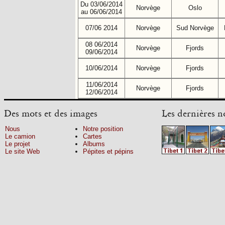
Bivouacs
Sons
Du 03/06/2014
Norvège
Oslo
au 06/06/2014
07/06 2014
Norvège
Sud Norvège
L'itinéraire
Pépites et pépins
08 06/2014
Norvège
Fjords
09/06/2014
Tout le reste
10/06/2014
Norvège
Fjords
11/06/2014
Norvège
Fjords
12/06/2014
13/06/2014
Norvège
Fjords
Des mots et des images
Les dernières n
14/06/2014
Norvège
Fjords
Nous
Notre position
15/06/2014
Le camion
Cartes
Le projet
Albums
16/06/2014
Norvège
Fjords
Le site Web
Pépites et pépins
17/06/2014
18/06/2014
Norvège
Lofoten
19/06/2014
Norvège
Lofoten
20/06/2014
Norvège
Vesteralen